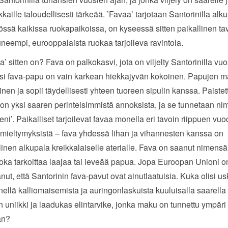
kaille taloudellisesti tärkeää. ’Favaa’ tarjotaan Santorinilla al
ssä kaikissa ruokapaikoissa, on kyseessä sitten paikallinen tav
neempi, eurooppalaista ruokaa tarjoileva ravintola.
va’ sitten on? Fava on palkokasvi, jota on viljelty Santorinilla vu
ksi fava-papu on vain karkean hiekkajyvän kokoinen. Papujen 
nen ja sopii täydellisesti yhteen tuoreen sipulin kanssa. Paistet
a on yksi saaren perinteisimmistä annoksista, ja se tunnetaan nim
ni’. Paikalliset tarjoilevat favaa monella eri tavoin riippuen vu
 mieltymyksistä – fava yhdessä lihan ja vihannesten kanssa on
linen alkupala kreikkalaiselle aterialle. Fava on saanut nimens
 joka tarkoittaa laajaa tai leveää papua. Jopa Euroopan Unioni o
nut, että Santorinin fava-pavut ovat ainutlaatuisia. Kuka olisi us
enellä kalliomaisemista ja auringonlaskuista kuuluisalla saarella 
n uniikki ja laadukas elintarvike, jonka maku on tunnettu ympäri
an?