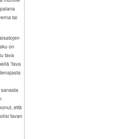
kupalana
erna tai
osisatojen
maku on
tu fava
ellä ’fava
odenajasta
ä sanasta
n
konut, että
olisi favan