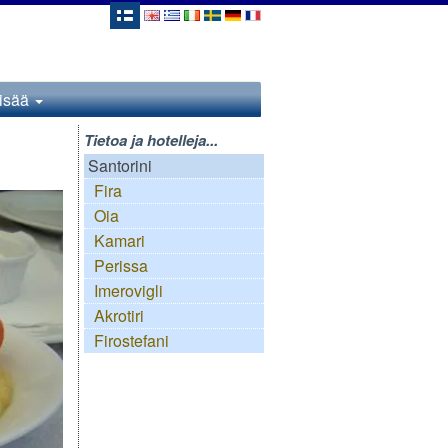
isää
Tietoa ja hotelleja...
Santorini
Fira
Oia
Kamari
Perissa
Imerovigli
Akrotiri
Firostefani