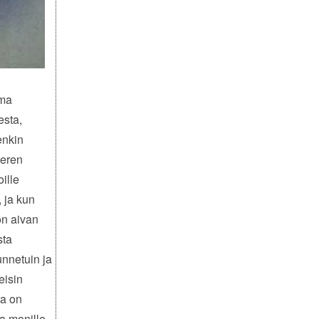
oma
esta,
enkin
meren
oille
 ja kun
 on aivan
sta
nnetuin ja
eisin
ta on
ja monille