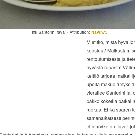
'Santorini fava' - Attribution:
Navin75
Mietitkö, mistä hyvä l
koostuu? Matkustamis
rentoutumisesta ja tiet
hyvästä ruoasta! Väli
keittiö tarjoaa matkailij
upeita makuelämyksiä,
vierailee Santorinilla,
pakko kokeilla paikalli
ruokaa. Ehkä saaren tu
samanaikaisesti perint
elintarvike on ’fava’, jo
 Santorinilla tuhansien vuosien ajan, ja jonka viljely on saarelle 