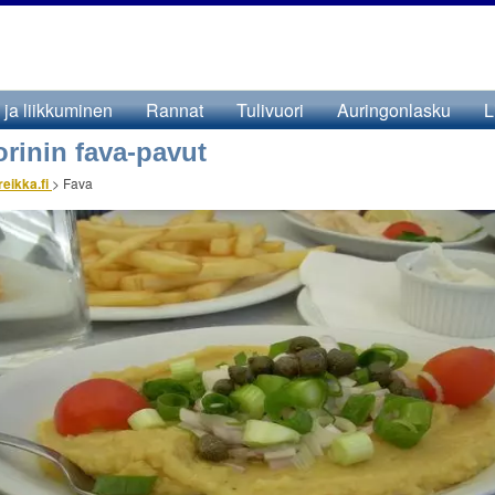
 ja liikkuminen
Rannat
Tulivuori
Auringonlasku
L
rinin fava-pavut
reikka.fi
>
Fava