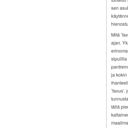
sen asuk
käytännö
hienostu
Mitä ’fa
ajan. Y
erinomai
sipulill
pantreme
ja kokin
ihanteel
’favus’,
tunnusta
tällä pi
kaltaine
maailm