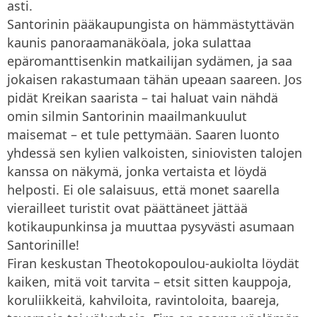
asti.
Santorinin pääkaupungista on hämmästyttävän
kaunis panoraamanäköala, joka sulattaa
epäromanttisenkin matkailijan sydämen, ja saa
jokaisen rakastumaan tähän upeaan saareen. Jos
pidät Kreikan saarista – tai haluat vain nähdä
omin silmin Santorinin maailmankuulut
maisemat – et tule pettymään. Saaren luonto
yhdessä sen kylien valkoisten, siniovisten talojen
kanssa on näkymä, jonka vertaista et löydä
helposti. Ei ole salaisuus, että monet saarella
vierailleet turistit ovat päättäneet jättää
kotikaupunkinsa ja muuttaa pysyvästi asumaan
Santorinille!
Firan keskustan Theotokopoulou-aukiolta löydät
kaiken, mitä voit tarvita – etsit sitten kauppoja,
koruliikkeitä, kahviloita, ravintoloita, baareja,