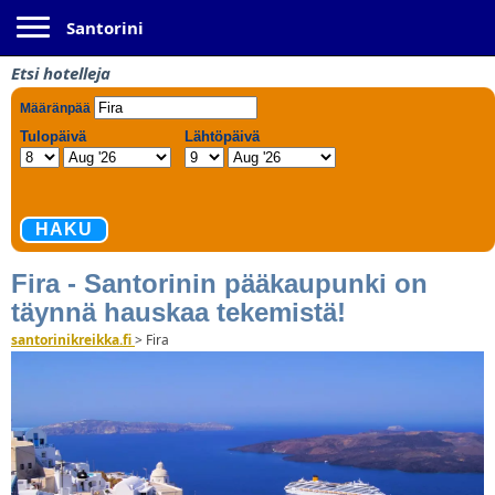
Toggle navigation
Santorini
Etsi hotelleja
Fira - Santorinin pääkaupunki on
täynnä hauskaa tekemistä!
santorinikreikka.fi
>
Fira