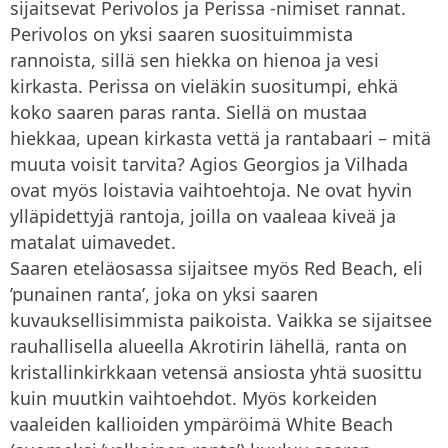
sijaitsevat Perivolos ja Perissa -nimiset rannat.
Perivolos on yksi saaren suosituimmista
rannoista, sillä sen hiekka on hienoa ja vesi
kirkasta. Perissa on vieläkin suositumpi, ehkä
koko saaren paras ranta. Siellä on mustaa
hiekkaa, upean kirkasta vettä ja rantabaari – mitä
muuta voisit tarvita? Agios Georgios ja Vilhada
ovat myös loistavia vaihtoehtoja. Ne ovat hyvin
ylläpidettyjä rantoja, joilla on vaaleaa kiveä ja
matalat uimavedet.
Saaren eteläosassa sijaitsee myös Red Beach, eli
’punainen ranta’, joka on yksi saaren
kuvauksellisimmista paikoista. Vaikka se sijaitsee
rauhallisella alueella Akrotirin lähellä, ranta on
kristallinkirkkaan vetensä ansiosta yhtä suosittu
kuin muutkin vaihtoehdot. Myös korkeiden
vaaleiden kallioiden ympäröimä White Beach