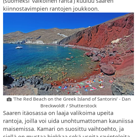
(suomeksi ’valkoinen ranta’) kuuluu saaren
kiinnostavimpien rantojen joukkoon.
'The Red Beach on the Greek Island of Santorini' - Dan
Breckwoldt / Shutterstock
Saaren itäosassa on laaja valikoima upeita
rantoja, joilla voi uida unohtumattoman kauniissa
maisemissa. Kamari on suosittu vaihtoehto, ja
siellä on mustaa hiekkaa sekä useita ravintoloita,